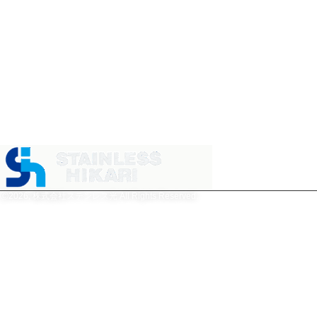
商事部（周南）
〒746-0023 山口県周南市
野村南町4976番地 日本製
鉄構内
☎
0834-63-6969
株式会社ステンレス光
Ⓒ2026, 株式会社ステンレス光 All Rights Reserved.