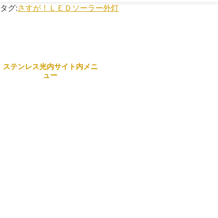
タグ:
さすが！ＬＥＤソーラー外灯
ステンレス光内サイト内メニ
ュー
本社
Home
〒743-0063 山口県光市島
田3434番地 日本製鉄構内
企業情報
☎
0833-72-5180
(代表）
事業案内
営業部・製造部
製品紹介
〒742-1513 山口県熊毛郡
田布施町麻郷501
リクルート
☎
0820-52-3210
お問合せ一覧
商事部（光）
サイトマップ
〒743-0063 山口県光市島
田3434番地 日本製鉄構内
Search
☎
0833-71-0890