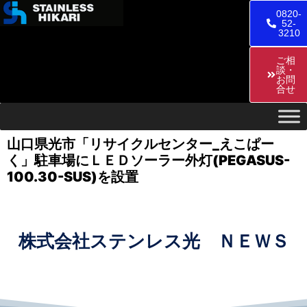
0820-
52-
3210
ご相
談・
お問
合せ
山口県光市「リサイクルセンター_えこぱー
く」駐車場にＬＥＤソーラー外灯(PEGASUS-
100.30-SUS)を設置
株式会社ステンレス光 ＮＥＷＳ