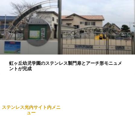
虹ヶ丘幼児学園のステンレス製門扉とアーチ形モニュメ
ントが完成
ステンレス光内サイト内メニ
ュー
本社
Home
〒743-0063 山口県光市島
田3434番地 日本製鉄構内
企業情報