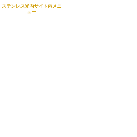
ステンレス光内サイト内メニ
ュー
本社
Home
〒743-0063 山口県光市島
田3434番地 日本製鉄構内
企業情報
☎
0833-72-5180
(代表）
事業案内
営業部・製造部
製品紹介
〒742-1513 山口県熊毛郡
田布施町麻郷501
リクルート
☎
0820-52-3210
お問合せ一覧
商事部（光）
サイトマップ
〒743-0063 山口県光市島
田3434番地 日本製鉄構内
Search
☎
0833-71-0890
商事部（周南）
〒746-0023 山口県周南市
野村南町4976番地 日本製
鉄構内
☎
0834-63-6969