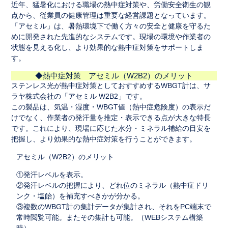
近年、猛暑化における職場の熱中症対策や、労働安全衛生の観
点から、従業員の健康管理は重要な経営課題となっています。
「アセミル」は、暑熱環境下で働く方々の安全と健康を守るた
めに開発された先進的なシステムです。現場の環境や作業者の
状態を見える化し、より効果的な熱中症対策をサポートしま
す。
◆熱中症対策 アセミル（W2B2）のメリット
ステンレス光が熱中症対策としておすすめするWBGT計は、サ
ラヤ株式会社の「アセミル W2B2」です。
この製品は、気温・湿度・WBGT値（熱中症危険度）の表示だ
けでなく、作業者の発汗量を推定・表示できる点が大きな特長
です。これにより、現場に応じた水分・ミネラル補給の目安を
把握し、より効果的な熱中症対策を行うことができます。
アセミル（W2B2）のメリット
①発汗レベルを表示。
②発汗レベルの把握により、どれ位のミネラル（熱中症ドリ
ンク・塩飴）を補充すべきかが分かる。
③複数のWBGT計の集計データが集計され、それをPC端末で
常時閲覧可能。またその集計も可能。（WEBシステム構築