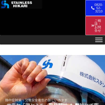
0820-
52-
3210
ご相
談・
お問
合せ
熱中症対策・労働安全衛生の新しいカタチ