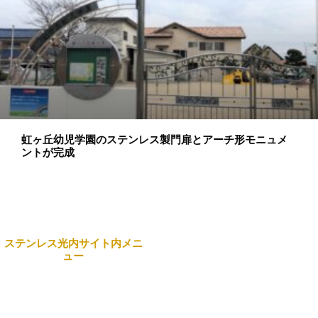
虹ヶ丘幼児学園のステンレス製門扉とアーチ形モニュメ
ントが完成
ステンレス光内サイト内メニ
ュー
本社
Home
〒743-0063 山口県光市島
田3434番地 日本製鉄構内
企業情報
☎
0833-72-5180
(代表）