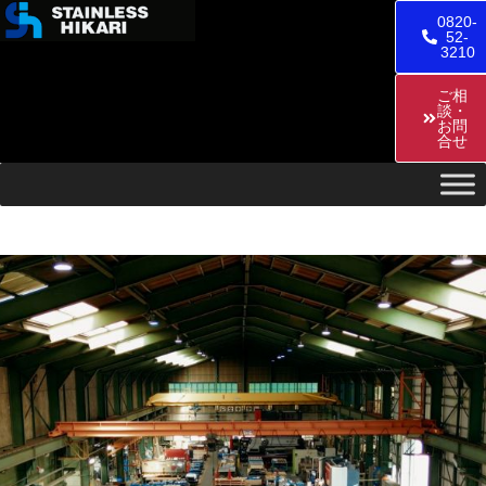
0820-
52-
3210
ご相
談・
お問
合せ