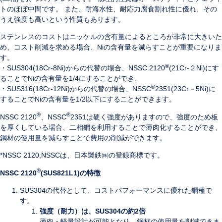
トのほぼ中間です。 また、耐海水性、耐応力腐食割れ性に優れ、その
うえ強度も高いという性質もあります。
ステンレスのコストはニッケルの含有量によるところが非常に大きいた
め、コスト削減を求める場合、Niの含有量を減らすことが重要になりま
す。
®
・SUS304(18Cr-8Ni)からの代替の場合、NSSC 2120
(21Cr-２Ni)にす
ることでNiの含有量を1/4にすることができ、
®
・SUS316(18Cr-12Ni)からの代替の場合、NSSC
2351(23Cr－5Ni)に
することでNiの含有量を1/2以下にすることができます。
®
®
NSSC 2120
、NSSC
2351は硬く強度がありますので、強度のため板
を厚くしている場合、二相鋼を利用することで薄肉化することができ、
鋼材の使用量を減らすことで費用の削減ができます。
*NSSC 2120,NSSCは、日本製鉄㈱の登録商標です。
®
NSSC 2120
(SUS821L1)の特徴
SUS304の代替として、コストパフォーマンスに優れた鋼種で
す。
強度（耐力）は、SUS304の約2倍
薄肉・軽量設計が可能となり、鋼材の使用量を削減できま