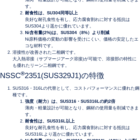
す。
耐食性は、SU304同等以上
良好な耐孔食性を有し、応力腐食割れに対する抵抗は
SUS304より遥かに優れています。
Ni含有量(2%)は、SUS304（8%）より削減
Ni原料価格の変動の影響を受けにくい、価格の安定したエ
コな材料です。
溶接性が改善された二相鋼です。
大入熱溶接（サブマージアーク溶接)が可能で、溶接部の特性に
も優れたリーン二相鋼です。
®
NSSC
2351(SUS329J1)の特徴
SUS316・316Lの代替として、コストパフォーマンスに優れた鋼
種です。
強度（耐力）は、SUS316・SUS316Lの約2倍
薄肉・軽量設計が可能となり、鋼材の使用量を削減できま
す。
耐食性は、SUS316L以上
良好な耐孔食性を有し、応力腐食割れに対する抵抗は
SUS316Lより遥かに優れています。