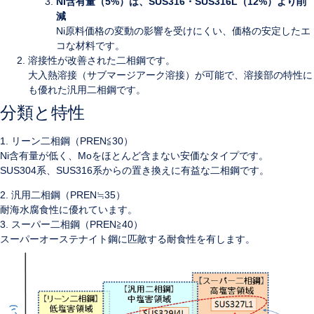
Ni含有量（5%）は、SUS316・SUS316L（12%）より削
減
Ni原料価格の変動の影響を受けにくい、価格の安定したエ
コな材料です。
溶接性が改善された二相鋼です。
大入熱溶接（サブマージアーク溶接）が可能で、溶接部の特性に
も優れた汎用二相鋼です。
分類と特性
1. リーン二相鋼（PREN≦30）
Ni含有量が低く、Moをほとんど含まない安価なタイプです。
SUS304系、SUS316系からの置き換えに有益な二相鋼です。
2. 汎用二相鋼（PREN≒35）
耐海水腐食性に優れています。
3. スーパー二相鋼（PREN≧40）
スーパーオーステナイト鋼に匹敵する耐食性を有します。