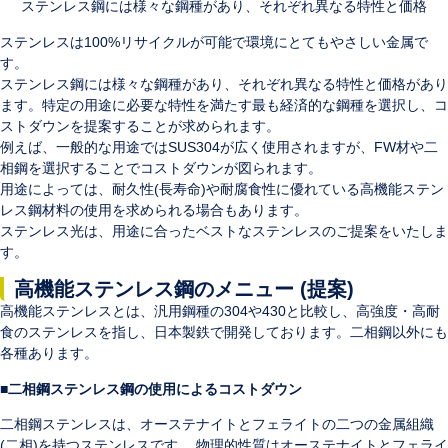
ステンレス鋼には様々な鋼種があり、それぞれ異なる特性と価格
ステンレスは100%リサイクルが可能で環境にとてもやさしい金属で
す。
ステンレス鋼には様々な鋼種があり、それぞれ異なる特性と価格があり
ます。特定の用途に必要な特性を満たす最も経済的な鋼種を選択し、コ
ストダウンを提案することが求められます。
例えば、一般的な用途ではSUS304が広く使用されますが、FW材や二
相鋼を選択することでコストダウンが図られます。
用途によっては、耐久性(長寿命)や耐腐食性に優れている高機能ステン
レス鋼材料の使用を求められる場合もあります。
ステンレス光は、用途に合ったベストなステンレスのご提案をいたしま
す。
高機能ステンレス鋼のメニュー (提案)
高機能ステンレスとは、汎用鋼種の304や430と比較し、高強度・高耐
食のステンレスを指し、日本製鉄で開発しております。二相鋼以外にも
各種あります。
■二相鋼ステンレス鋼の使用によるコストダウン
二相鋼ステンレスは、オーステナイトとフェライトの二つの金属組織
(二相)を持つステンレスです。 物理的性質はオーステナイトとフェライ