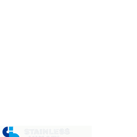
事業案内
営業部・製造部
製品紹介
〒742-1513 山口県熊毛郡
田布施町麻郷501
リクルート
☎
0820-52-3210
お問合せ一覧
商事部（光）
サイトマップ
〒743-0063 山口県光市島
田3434番地 日本製鉄構内
Search
☎
0833-71-0890
商事部（周南）
〒746-0023 山口県周南市
野村南町4976番地 日本製
鉄構内
☎
0834-63-6969
株式会社ステンレス光