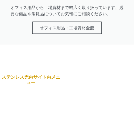
オフィス用品から工場資材まで幅広く取り扱っています。必
要な備品や消耗品についてお気軽にご相談ください。
オフィス用品・工場資材全般
ステンレス光内サイト内メニ
ュー
本社
Home
〒743-0063 山口県光市島
田3434番地 日本製鉄構内
企業情報
☎
0833-72-5180
(代表）
事業案内
営業部・製造部
製品紹介
〒742-1513 山口県熊毛郡
田布施町麻郷501
リクルート