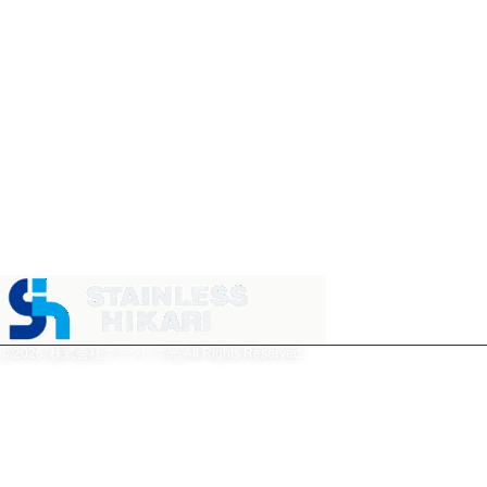
田3434番地 日本製鉄構内
Search
☎
0833-71-0890
商事部（周南）
〒746-0023 山口県周南市
野村南町4976番地 日本製
鉄構内
☎
0834-63-6969
株式会社ステンレス光
Ⓒ2026, 株式会社ステンレス光 All Rights Reserved.