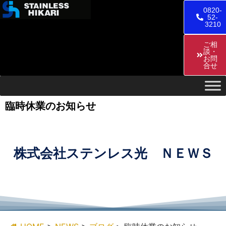
0820-
52-
3210
ご相
談・
お問
合せ
臨時休業のお知らせ
株式会社ステンレス光 ＮＥＷＳ