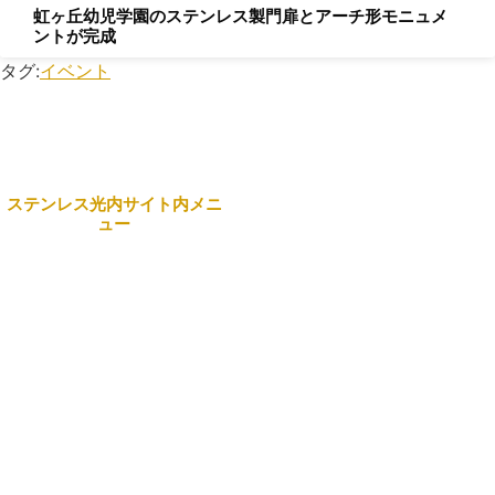
虹ヶ丘幼児学園のステンレス製門扉とアーチ形モニュメ
ントが完成
タグ:
イベント
ステンレス光内サイト内メニ
ュー
本社
Home
〒743-0063 山口県光市島
田3434番地 日本製鉄構内
企業情報
☎
0833-72-5180
(代表）
事業案内
営業部・製造部
製品紹介
〒742-1513 山口県熊毛郡
田布施町麻郷501
リクルート
☎
0820-52-3210
お問合せ一覧
商事部（光）
サイトマップ
〒743-0063 山口県光市島